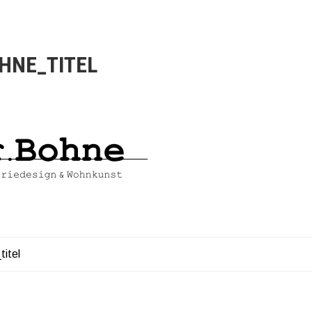
HNE_TITEL
titel
AGS-
ATION