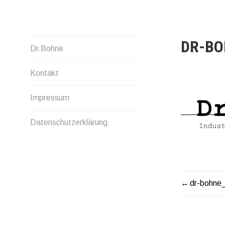
Zum
Inhalt
springen
DR-BO
Industriedesign & Wohnkunst
Dr.Bohne
Kontakt
Impressum
Datenschutzerklärung
dr-bohne_
BEITR
NAVIG