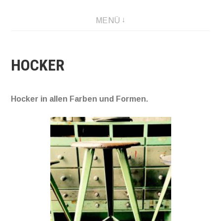
Zum
Industriedesign & Wohnkunst
MENÜ
Inhalt
springen
HOCKER
Hocker in allen Farben und Formen.